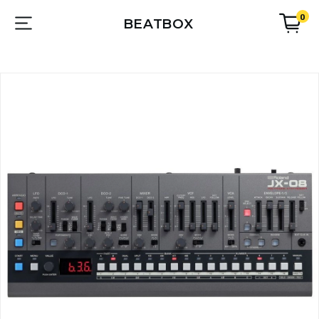
0
BEATBOX