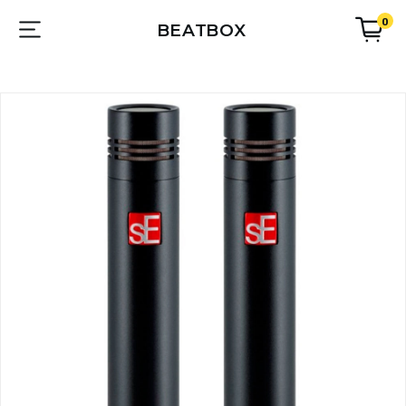
0
BEATBOX