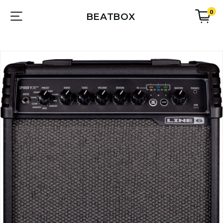
0
BEATBOX