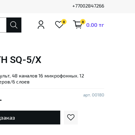
+77002847266
0
0
0.00 тг
H SQ-5/X
ьт, 48 каналов 16 микрофонных. 12
деров/6 слоев
арт.
00180
г
заказ