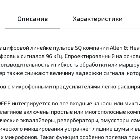
Описание
Характеристики
 цифровой линейке пультов SQ компании Allen & He
фровых сигналов 96 кГц. Спроектированный на осно
роизводительность и гибкость обработки или маршру
ер также снижают величину задержки сигнала, котор
лов с микрофонными предусилителями легко расширя
DEEP интегрируется во все входные каналы или микс
 плагинов включены простые или многополосные комп
ческие эквалайзеры, ревербераторы, эмуляторы ламп
ического микширования устраняет лишние шумы и в
х микрофонов. Такая функция особенно полезна при