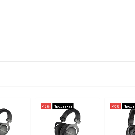
й
й
-13%
Предзаказ
-10%
Предз