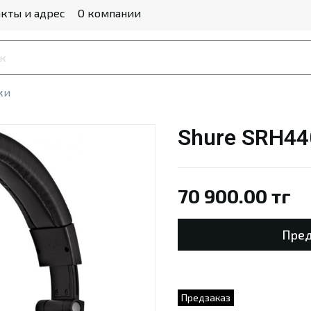
кты и адрес
О компании
ки
Shure SRH44
70 900.00 тг
Пред
Предзаказ