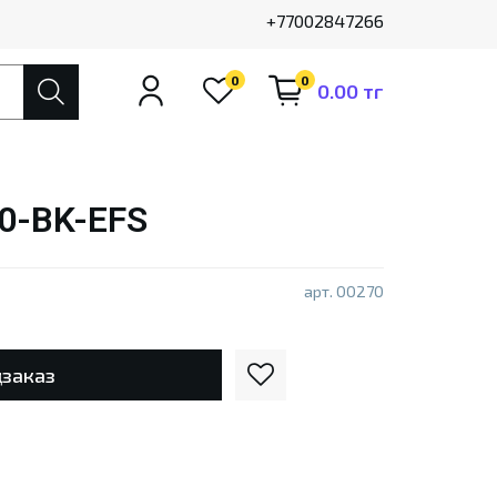
+77002847266
0
0
0.00 тг
0-BK-EFS
арт.
00270
заказ