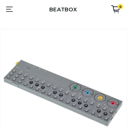
0
BEATBOX