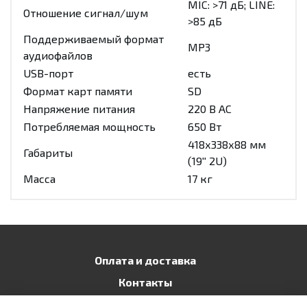
MIC: >71 дБ; LINE:
Отношение сигнал/шум
>85 дБ
Поддерживаемый формат
МР3
аудиофайлов
USB-порт
есть
Формат карт памяти
SD
Напряжение питания
220 В АС
Потребляемая мощность
650 Вт
418х338х88 мм
Габариты
(19'' 2U)
Масса
17 кг
Оплата и доставка
Контакты
Публичная оферта