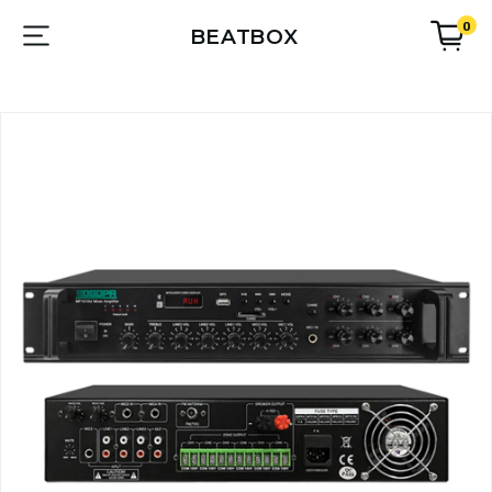
0
BEATBOX