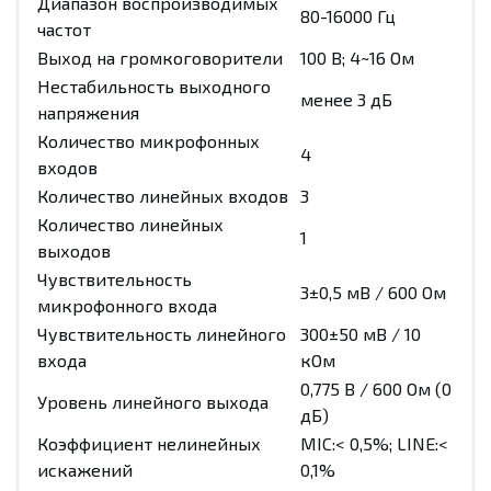
Диапазон воспроизводимых
80-16000 Гц
частот
Выход на громкоговорители
100 В; 4~16 Ом
Нестабильность выходного
менее 3 дБ
напряжения
Количество микрофонных
4
входов
Количество линейных входов
3
Количество линейных
1
выходов
Чувствительность
3±0,5 мВ / 600 Ом
микрофонного входа
Чувствительность линейного
300±50 мВ / 10
входа
кОм
0,775 В / 600 Ом (0
Уровень линейного выхода
дБ)
Коэффициент нелинейных
MIC:< 0,5%; LINE:<
искажений
0,1%