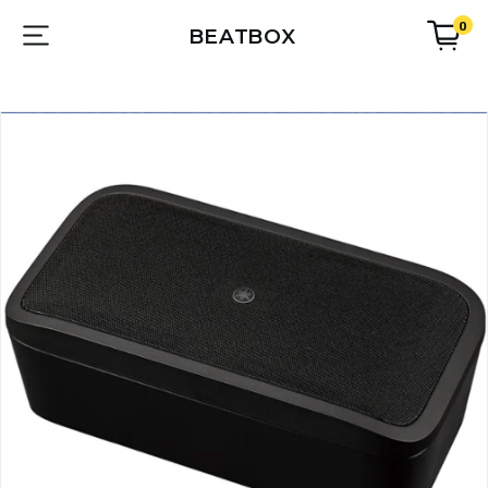
0
BEATBOX