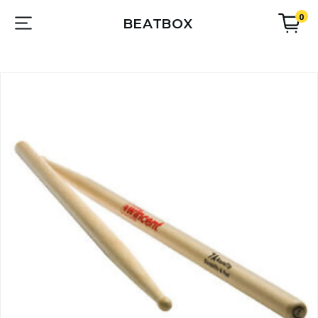
0
BEATBOX