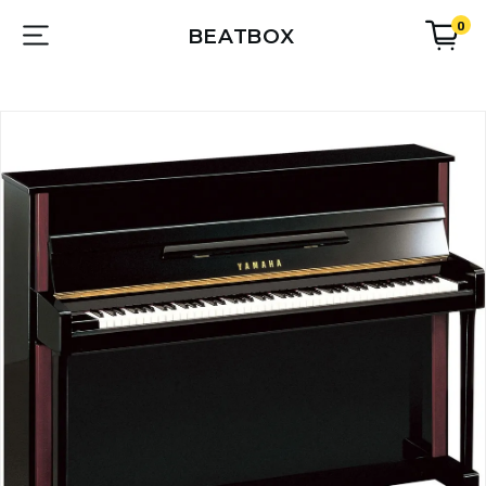
0
BEATBOX