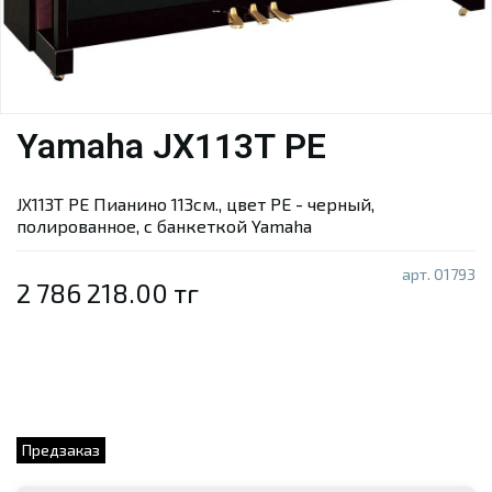
Yamaha JX113T PE
JX113T PE Пианино 113см., цвет PE - черный,
полированное, с банкеткой Yamaha
арт.
01793
2 786 218.00 тг
Предзаказ