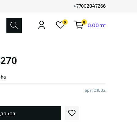
+77002847266
0
0
0.00 тг
-270
aha
арт.
01832
заказ