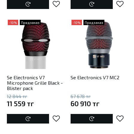
-10%
Предзаказ
-10%
Предзаказ
Se Electronics V7
Se Electronics V7 MC2
Microphone Grille Black -
Blister pack
12 844 тг
67 678 тг
11 559 тг
60 910 тг