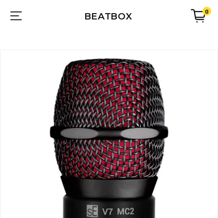
0
BEATBOX